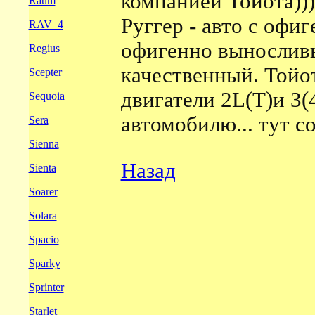
компанией Тойота)))
Raum
Руггер - авто с офи
RAV_4
офигенно выносливы
Regius
качественный. Тойот
Scepter
двигатели 2L(T)и 3(
Sequoia
автомобилю... тут с
Sera
Sienna
Назад
Sienta
Soarer
Solara
Spacio
Sparky
Sprinter
Starlet