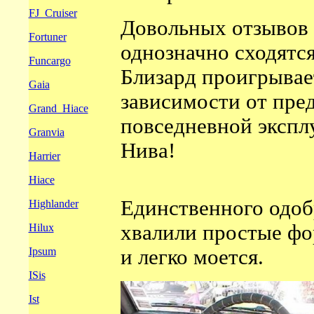
FJ_Cruiser
Довольных отзывов 
Fortuner
однозначно сходятся 
Funcargo
Близард проигрывае
Gaia
зависимости от пре
Grand_Hiace
повседневной экспл
Granvia
Нива!
Harrier
Hiace
Единственного одоб
Highlander
хвалили простые фо
Hilux
Ipsum
и легко моется.
ISis
Ist