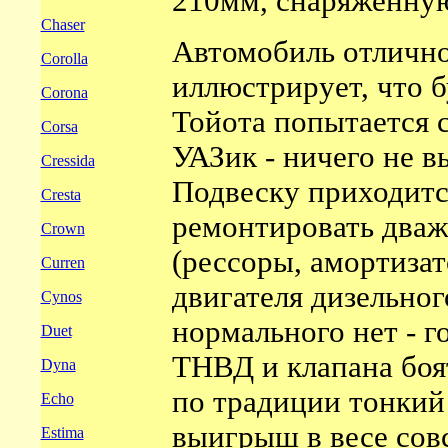
210мм, снаряженную
Chaser
Автомобиль отличн
Corolla
иллюстрирует, что б
Corona
Тойота попытается 
Corsa
УАЗик - ничего не в
Cressida
Подвеску приходитс
Cresta
ремонтировать дваж
Crown
(рессоры, амортизат
Curren
двигателя дизельног
Cynos
нормального нет - 
Duet
ТНВД и клапана боя
Dyna
по традиции тонкий
Echo
выигрыш в весе сов
Estima