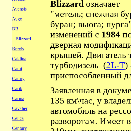
Blizzard
означает
Avensis
"метель; снежная бу
Aygo
буран; вьюга; пурга"
BB
изменений с
1984
п
Blizzard
дверная модификации
Brevis
крышей. Двигатель т
Caldina
турбодизель (
2L-T
)
Cami
приспособленный дл
Camry
Заявленная в докуме
Carib
135 км\час, у владе
Carina
Cavalier
автомобиль на рессо
Celica
разворотам. Имеет 
Century