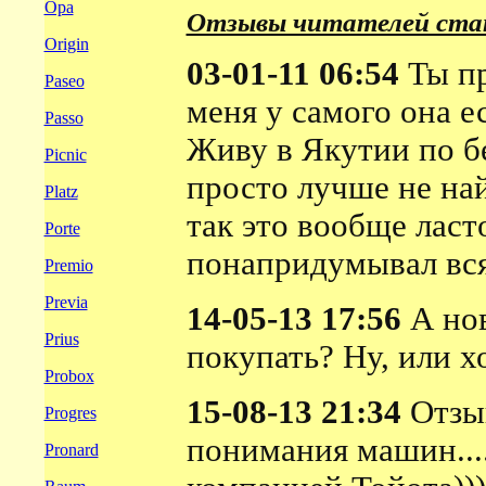
Opa
Отзывы читателей ста
Origin
03-01-11 06:54
Ты пр
Paseo
меня у самого она ес
Passo
Живу в Якутии по б
Picnic
просто лучше не най
Platz
так это вообще ласто
Porte
понапридумывал вся
Premio
Previa
14-05-13 17:56
А нов
Prius
покупать? Ну, или хо
Probox
15-08-13 21:34
Отзыв
Progres
понимания машин....
Pronard