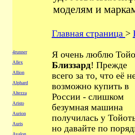
моделям и маркам
Главная страница
>
4runner
Я очень люблю Той
Allex
Близзард
! Прежде
Allion
всего за то, что её н
Alphard
возможно купить в
Altezza
России - слишком
Aristo
безумная машина
Aurion
получилась у Тойот
Auris
но давайте по поряд
Avalon