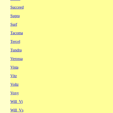
Succeed
Supra
Surf
Tacoma
Tercel
Tundra
Verossa
Vista
Vitz
Voltz
Voxy
Will_Vi
Will_Vs