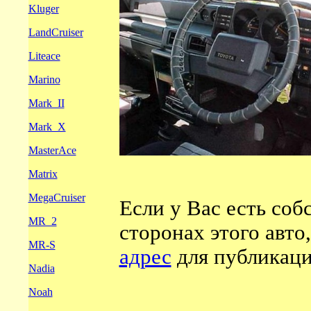
Kluger
LandCruiser
Liteace
Marino
Mark_II
Mark_X
MasterAce
Matrix
MegaCruiser
Если у Вас есть со
MR_2
сторонах этого авто
MR-S
адрес
для публикаци
Nadia
Noah