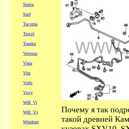
Supra
Surf
Tacoma
Tercel
Tundra
Verossa
Vista
Vitz
Voltz
Voxy
Will_Vi
Почему я так подр
Will_Vs
такой древней Кам
Windom
кузовах
SXV10, S