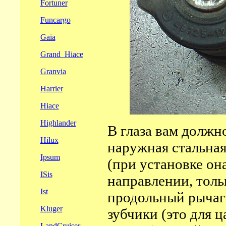
Fortuner
Funcargo
Gaia
Grand_Hiace
Granvia
Harrier
Hiace
Highlander
В глаза вам должн
Hilux
наружная стальная
Ipsum
(при установке он
ISis
направлении, тольк
Ist
продольный рычаг)
Kluger
зубчики (это для ц
LandCruiser