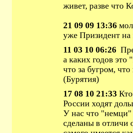
живет, разве что К
21 09 09 13:36
моло
уже Призидент на 
11 03 10 06:26
През
а каких годов это 
что за бугром, что 
(Бурятия)
17 08 10 21:33
Кто 
России ходят доль
У нас что "немци"
сделаны в отличи 
самого имеется ка