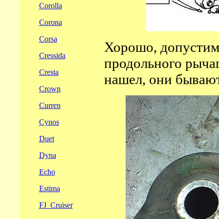
Corolla
Corona
Corsa
Хорошо, допустим
Cressida
продольного рычаг
Cresta
нашел, они бывают
Crown
Curren
Cynos
Duet
Dyna
Echo
Estima
FJ_Cruiser