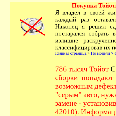
Покупка Тойоты
Я владел в своей ж
каждый раз оставал
Наконец я решил сде
постарался собрать 
излишне раскрученн
классифицировав их п
Главная страница
>
По модели
>
786 тысяч Тойот
C
сборки попадают п
возможным деф
ек
"серым" авто, нуж
замене - установи
42010
).
Информаци