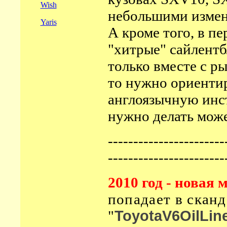
Wish
небольшими измен
Yaris
А кроме того, в п
"хитрые" сайлентб
только вместе с р
то нужно ориенти
англоязычную инст
нужно делать мож
-----------------------
-----------------------
2010 год - новая 
попадает в сканд
"
ToyotaV6OilLin