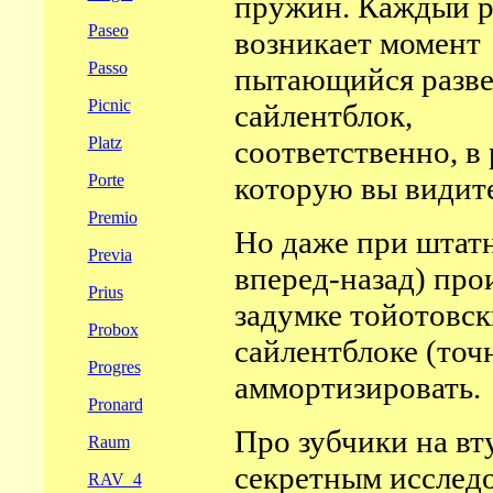
пружин. Каждый р
Paseo
возникает момент
Passo
пытающийся разве
Picnic
сайлентблок,
Platz
соответственно, в 
Porte
которую вы видите
Premio
Но даже при штатн
Previa
вперед-назад) про
Prius
задумке тойотовс
Probox
сайлентблоке (точ
Progres
аммортизировать.
Pronard
Про зубчики на вту
Raum
секретным исследо
RAV_4