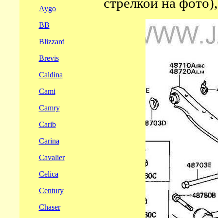
стрелкой на фото),
Aygo
BB
Blizzard
Brevis
Caldina
Cami
Camry
Carib
Carina
Cavalier
Celica
Century
Chaser