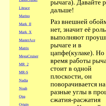
рычага). Давайте р
Liteace
дальше!
Marino
Раз внешней обой
Mark_II
нет, значит её роль
Mark_X
выполняют проуш
MasterAce
рычаге и в
Matrix
цапфе(кулаке). Но
MegaCruiser
время работы рыча
MR_2
стоит в одной
MR-S
плоскости, он
Nadia
поворачивается на
Noah
разные углы в про
Opa
сжатия-расжатия
Origin