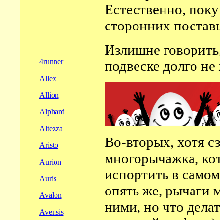
Естественно, поку
сторонних поставщ
Излишне говорить,
4runner
подвеске долго не
Allex
Allion
Alphard
Altezza
Во-вторых, хотя с
Aristo
многорычажка, кот
Aurion
испортить в самом
Auris
опять же, рычаги м
Avalon
ними, но что дела
Avensis