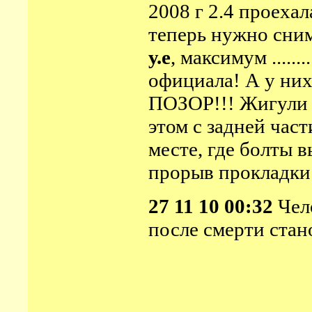
2008 г 2.4 проехал
теперь нужно сни
у.е
,
максимум ......
официала! А у ни
ПОЗОР!!! Жигули п
этом с задней час
месте, где болты 
прорыв прокладки -
27 11 10 00:32
Чело
после смерти стан