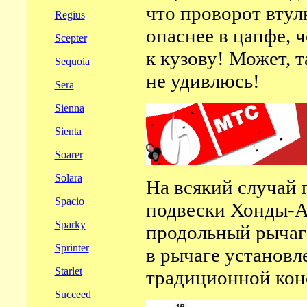
что проворот втул
Regius
опаснее в цапфе, 
Scepter
к кузову! Может, 
Sequoia
не удивлюсь!
Sera
Sienna
Sienta
Soarer
Solara
На всякий случай
Spacio
подвески Хонды-Ак
Sparky
продольный рычаг 
Sprinter
в рычаге установл
Starlet
традиционной конс
Succeed