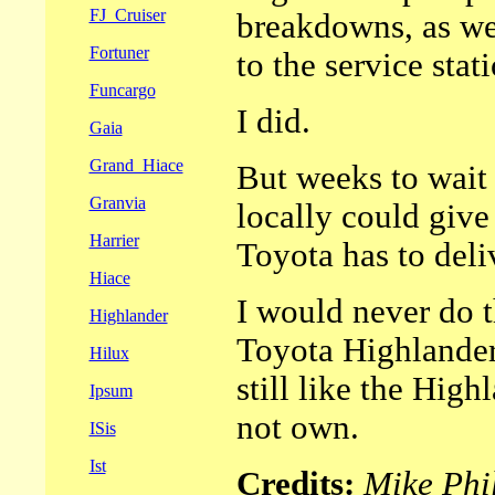
FJ_Cruiser
breakdowns, as we
Fortuner
to the service stati
Funcargo
I did.
Gaia
Grand_Hiace
But weeks to wait
Granvia
locally could give
Harrier
Toyota
has to deli
Hiace
I would never do t
Highlander
Toyota Highlander
Hilux
still like the High
Ipsum
not own.
ISis
Ist
Credits:
Mike
Phi