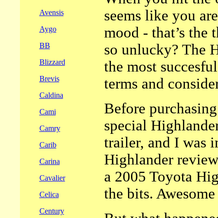
seems like you are
Avensis
mood - that’s the
Aygo
so unlucky? The H
BB
Blizzard
the most
succesful
Brevis
terms and consider
Caldina
Before purchasing
Cami
special Highlander
Camry
trailer, and I was
Carib
Highlander review
Carina
a 2005 Toyota High
Cavalier
the bits. Awesome 
Celica
Century