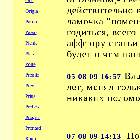
Opa
действительно 
Origin
ламочка "поменя
Paseo
годиться, всего
Passo
аффтору статьи
Picnic
будет о чем нап
Platz
Porte
Вла
05 08 09 16:57
Premio
лет, менял толь
Previa
никаких поломо
Prius
Probox
Progres
Pronard
Пол
07 08 09 14:13
Raum