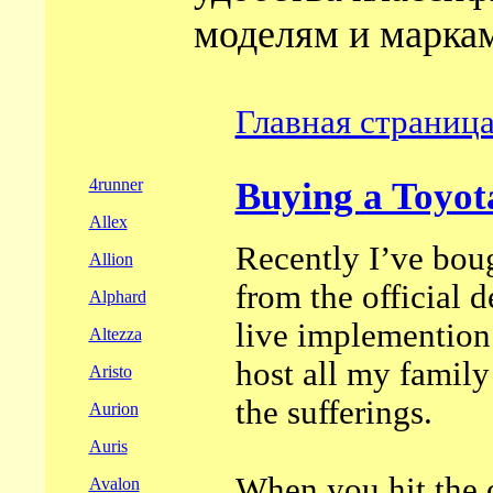
моделям и маркам
Главная страниц
4runner
Buying a Toyot
Allex
Recently I’ve bou
Allion
from the official d
Alphard
live
implemention
Altezza
host all my famil
Aristo
the sufferings.
Aurion
Auris
When you hit the o
Avalon