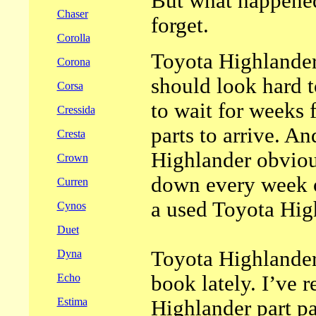
But what happened
Chaser
forget.
Corolla
Toyota Highlander 
Corona
should look hard t
Corsa
to wait for weeks
Cressida
parts to arrive. A
Cresta
Highlander obviou
Crown
down every week o
Curren
a used Toyota Hig
Cynos
Duet
Toyota Highlander
Dyna
book lately. I’ve 
Echo
Estima
Highlander part pa