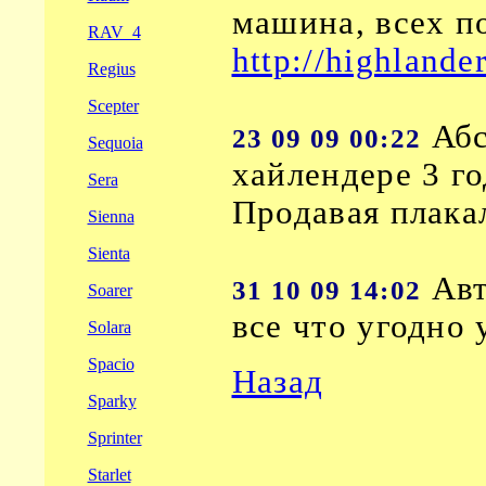
машина, всех п
RAV_4
http://highlande
Regius
Scepter
Абс
23 09 09 00:22
Sequoia
хайлендере 3 го
Sera
Продавая плакал
Sienna
Sienta
Авт
31 10 09 14:02
Soarer
все что угодно 
Solara
Spacio
Назад
Sparky
Sprinter
Starlet