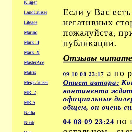
Kluger
Если у Вас ест
LandCruiser
негативных стор
Liteace
пожалуйста, пр
Marino
публикации.
Mark_II
Mark_X
Отзывы читате
MasterAce
а по 
Matrix
09 10 08 23:17
Ответ автора:
Ко
MegaCruiser
континента ждать
MR_2
официальные диле
MR-S
общем, он очень си
Nadia
по 
04 08 09 23:24
Noah
остальном,- сье