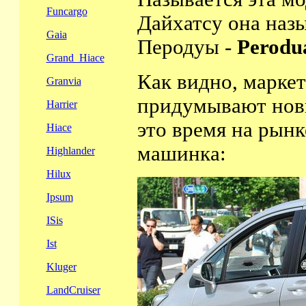
Funcargo
Дайхатсу она наз
Gaia
Перодуы -
Perodu
Grand_Hiace
Как видно, маркет
Granvia
придумывают новы
Harrier
это время на рынк
Hiace
машинка:
Highlander
Hilux
Ipsum
ISis
Ist
Kluger
LandCruiser