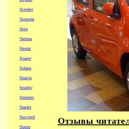
Scepter
Sequoia
Sera
Sienna
Sienta
Soarer
Solara
Spacio
Sparky
Sprinter
Starlet
Succeed
Отзывы читател
Supra