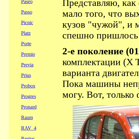
Представляю, как 
Paseo
мало того, что вы
Passo
кузов "чужой", и 
Picnic
спешно пришлос
Platz
Porte
2-е поколение (01.
Premio
комплектации (
X 
Previa
варианта двигател
Prius
Пока машины непр
Probox
могу. Вот, только 
Progres
Pronard
Raum
RAV_4
Regius