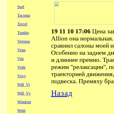
Surf
Tacoma
Tercel
19 11 10 17:06
Цена за
Tundra
Allion она нормальная.
Verossa
сравнил салоны моей и 
Vista
Особенно на заднем ди
и длиннее премио. Тр
Vitz
режим "релаксации", п
Voltz
траекторией движения,
Voxy
подвеска. Премяху брал 
Will_Vi
Назад
Will_Vs
Windom
Wish