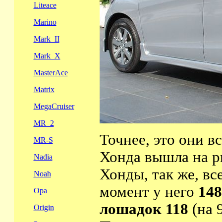
Liteace
Marino
Mark_II
Mark_X
MasterAce
Matrix
MegaCruiser
MR_2
Точнее, это они в
MR-S
Хонда вышла на р
Nadia
Хонды, так же, вс
Noah
момент у него
14
Opa
лошадок 118
(на 
Origin