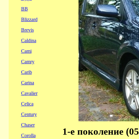
BB
Blizzard
Brevis
Caldina
Cami
Camry
Carib
Carina
Cavalier
Celica
Century
Chaser
1-е поколение (05
Corolla