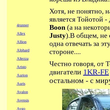
Хотя, не понятно, 
является Тойотой - 
4runner
Boon
(а на некото
Allex
Justy
).В общем, не
одна отвечать за эт
Allion
стороне....
Alphard
Altezza
Честно говоря, от 
Aristo
тели
1KR-FE
двига
Aurion
остальном - с миру
Auris
Avalon
Avensis
Aygo