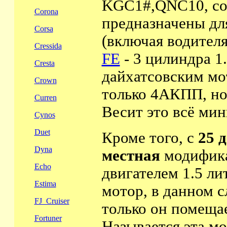
KGC1#,QNC10, со
Corona
предназначены дл
Corsa
(включая водителя
Cressida
FE
- 3 цилиндра 1
Cresta
дайхатсовским м
Crown
только 4АКПП, н
Curren
Весит это всё м
Cynos
Duet
Кроме того, с
25 
Dyna
местная
модифика
Echo
двигателем 1.5 лит
Estima
мотор, в данном с
FJ_Cruiser
только он помещае
Fortuner
Называется эта м