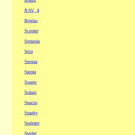
Raum
RAV_4
Regius
Scepter
Sequoia
Sera
Sienna
Sienta
Soarer
Solara
Spacio
Sparky
Sprinter
Starlet