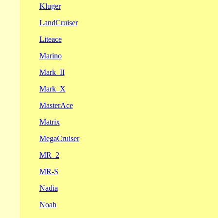
Kluger
LandCruiser
Liteace
Marino
Mark_II
Mark_X
MasterAce
Matrix
MegaCruiser
MR_2
MR-S
Nadia
Noah