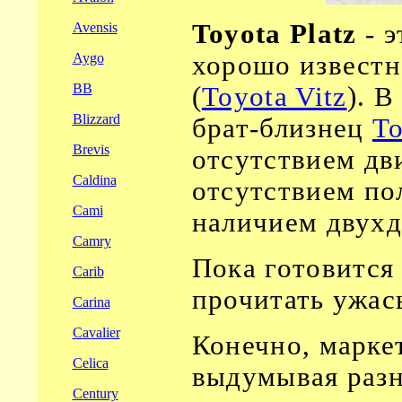
Toyota
Platz
- э
Avensis
Aygo
хорошо известн
BB
(
Toyota Vitz
). 
Blizzard
брат-близнец
To
Brevis
отсутствием дви
Caldina
отсутствием по
Cami
наличием двухд
Camry
Пока готовится
Carib
прочитать ужа
Carina
Cavalier
Конечно, марке
Celica
выдумывая разн
Century