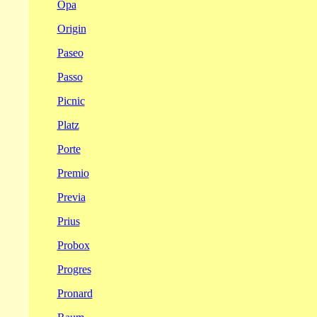
Opa
Origin
Paseo
Passo
Picnic
Platz
Porte
Premio
Previa
Prius
Probox
Progres
Pronard