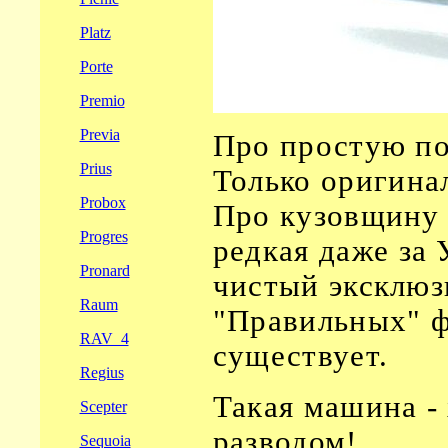
Platz
Porte
Premio
Previa
Про простую пок
Prius
Только оригинал
Probox
Про кузовщину 
Progres
редкая даже за 
Pronard
чистый эксклюз
Raum
"Правильных" ф
RAV_4
существует.
Regius
Такая машина -
Scepter
разводом!
Sequoia