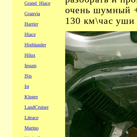
Grand_Hiace
очень шумный +
Granvia
130 км\час уши 
Harrier
Hiace
Highlander
Hilux
Ipsum
ISis
Ist
Kluger
LandCruiser
Liteace
Marino