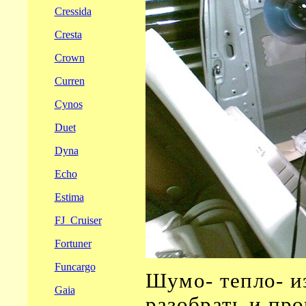
Cressida
Cresta
Crown
Curren
Cynos
Duet
Dyna
Echo
Estima
FJ_Cruiser
Fortuner
Funcargo
Шумо- тепло- и
Gaia
разобрать и про