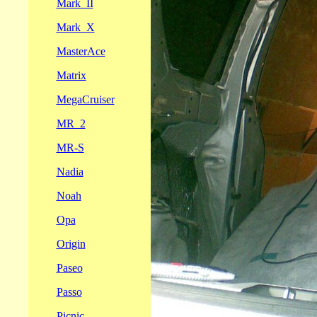
Mark_II
Mark_X
MasterAce
Matrix
MegaCruiser
MR_2
MR-S
Nadia
Noah
Opa
Origin
Paseo
Passo
Picnic