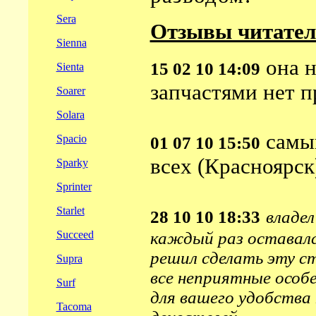
Sera
Отзывы читател
Sienna
она н
15 02 10 14:09
Sienta
запчастями нет п
Soarer
Solara
самый
Spacio
01 07 10 15:50
всех (Красноярск
Sparky
Sprinter
Starlet
28 10 10 18:33
владе
Succeed
каждый раз оставалс
решил сделать эту с
Supra
все неприятные особ
Surf
для вашего удобства
Tacoma