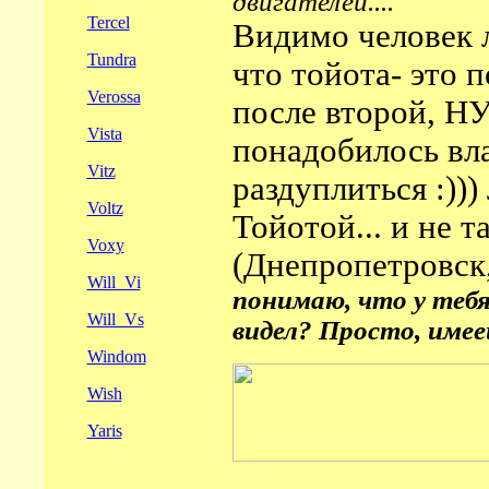
двигателей....
Tercel
Видимо человек л
Tundra
что тойота- это 
Verossa
после второй, НУ
Vista
понадобилось вл
Vitz
раздуплиться :)))
Voltz
Тойотой... и не та
Voxy
(Днепропетровск
Will_Vi
понимаю, что у тебя
Will_Vs
видел? Просто, имее
Windom
Wish
Yaris