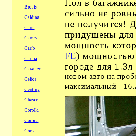
Пол в багажник
Brevis
сильно не ровны
Caldina
не получится! 
Cami
придушены для э
Camry
мощность которо
Carib
FE
) мощностью 
Carina
городе для 1.3л
Cavalier
новом авто на проб
Celica
максимальный - 16.2
Century
Chaser
Corolla
Corona
Corsa