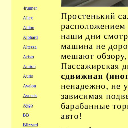
4runner
Простенький са
Allex
расположением п
Allion
наши дни смотр
Alphard
машина не доро
Altezza
мешают обзору,
Aristo
Пассажирская д
Aurion
сдвижная (иног
Auris
ненадежно, не у
Avalon
зависимая подве
Avensis
барабанные тор
Aygo
авто!
BB
Blizzard