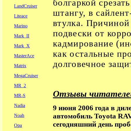
болгаркой срезат
LandCruiser
штангу, в сайлент
Liteace
втулка. Причиной 
Marino
подвески от корр
Mark_II
кадмирование (ино
Mark_X
как остальные пр
MasterAce
долговечное защи
Matrix
MegaCruiser
MR_2
Отзывы читателе
MR-S
Nadia
9 июня 2006 года в дил
автомобиль Toyota RA
Noah
сегодняшний день пробе
Opa