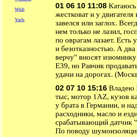
01 06 10 11:08
Катаюсь 
Wish
жестковат и у двигателя 
Yaris
завелся или заглох. Всег
нем только не лазил, го
по оврагам лазает. Есть 
и безотказностью. А два
верчу" вносят изюминку
E39, но Равчик продавать 
удачи на дорогах. (Моск
02 07 10 15:16
Владею Р
тыс, мотор 1AZ, кузов к
у брата в Германии, и н
расходники, масло и ез
срабатывающий датчик "п
По поводу шумоизоляции