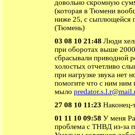
довольно скромную сумму
(которая в Тюмени вообщ
ниже 25, с сыплющейся 
(Тюмень)
03 08 10 21:48
Люди хелп
при оборотах выше 2000
сбрасывали приводной р
холостых отчетливо слы
при нагрузке звука нет 
помогите что с ним ним 
мыло
predator.s.l.r@mail.
27 08 10 11:23
Наконец-т
01 11 10 09:58
У меня Ра
проблема с
ТНВД из-за п
Умельцы советуют добав