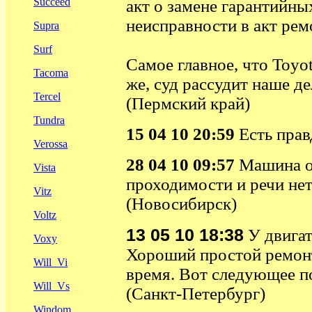
Succeed
акт о замене гарантийны
неисправности в акт рем
Supra
Surf
Самое главное, что Toyo
Tacoma
же, суд рассудит наше д
Tercel
(Пермский край)
Tundra
15 04 10 20:59
Есть правд
Verossa
28 04 10 09:57
Машина отк
Vista
проходимости и речи нет
Vitz
(Новосибирск)
Voltz
13 05 10 18:38
У двигат
Voxy
Хороший простой ремонт
Will_Vi
время. Вот следующее по
Will_Vs
(Санкт-Петербург)
Windom