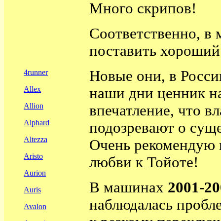
Много скрипов!
Соответственно, в 
поставить хороший 
Новые они, в Росси
4runner
наши дни ценник на
Allex
Allion
впечатление, что в
Alphard
подозревают о суще
Altezza
Очень рекомендую к
Aristo
любви к Тойоте!
Aurion
В машинах
2001-2
Auris
наблюдалась пробле
Avalon