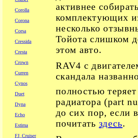
активнее собирать
Corolla
комплектующих из
Corona
несколько отзывн
Corsa
Тойота слишком д
Cressida
этом авто.
Cresta
Crown
RAV4 c
двигателе
Curren
скандала названно
Cynos
полностью теряет
Duet
радиатора (
part n
Dyna
до сих пор, если 
Echo
почитать
здесь
.
Estima
FJ_Cruiser