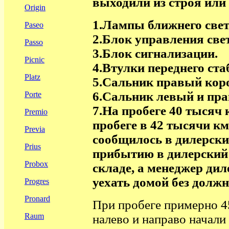
выходили из строя или
Origin
1.
Лампы ближнего света
Paseo
2.
Блок управления све
Passo
3.
Блок сигнализации.
Picnic
4.
Втулки переднего ста
Platz
5.
Сальник правый коро
6.
Сальник левый и пра
Porte
7.
На пробеге 40 тысяч
Premio
пробеге в 42 тысячи км
Previa
сообщилось в дилерски
Prius
прибытию в дилерский 
Probox
складе, а менеджер ди
уехать домой без должн
Progres
Pronard
При пробеге примерно 4
Raum
налево и направо начали 