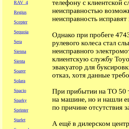
телефону с клиентской с
RAV_4
неисправностью возможн
Regius
неисправность исправят
Scepter
Sequoia
Однако при пробеге 474
рулевого колеса стал сл
Sera
неисправного электромо
Sienna
клиентскую службу Toyot
Sienta
эвакуатор для буксировк
Soarer
отказ, хотя данные треб
Solara
При прибытии на ТО 50 
Spacio
на машине, но и нашли 
Sparky
по причине отсутствия з
Sprinter
Starlet
А ещё в дилерском цент