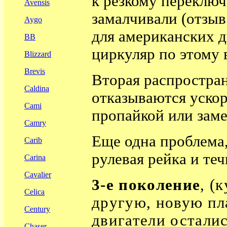
к резкому переклю
Avensis
замалчивали (отзыв 
Aygo
для американских д
BB
циркуляр по этому
Blizzard
Brevis
Вторая распростран
Caldina
отказываются ускоря
Cami
пропайкой или заме
Camry
Еще одна проблема, 
Carib
рулевая рейка и теч
Carina
Cavalier
3-е поколение
, (
Celica
другую, новую пл
Century
двигатели остали
Chaser