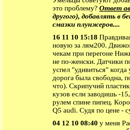
это проблему?
Ответ а
другого), добавлять в 
смазки плунжеров....
16 11 10 15:18
Правдивая
новую за лям200. Движок 
чекам при перегоне Нижн
не по-женски. Датчики по
успел "удивиться" когда 
дорога была свободна, п
что). Скрипучий пластик
кузов если заводишь -15,
рулем спине пипец. Коро
Q5 audi. Судя по цене -
04 12 10 08:40
у меня
P
а