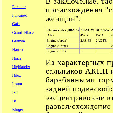
В заключение, та
Fortuner
происхождения "с
Funcargo
женщин":
Gaia
Chassis codes (DBA-A)
ACA31W
ACA36W
Grand_Hiace
Drive
4WD
FWD
Engine (Japan)
2AZ-FE
2AZ-FE
-
Granvia
Engine (China)
-
-
2
Harrier
Engine (
USA
)
-
-
-
Hiace
Из характерных п
Highlander
сальников АКПП и
Hilux
барабанными торм
Ipsum
задней подвеской
ISis
эксцентриковые вт
Ist
развал/схождение 
Kluger