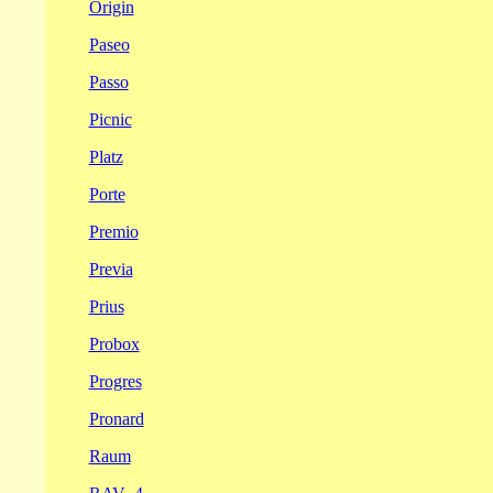
Origin
Paseo
Passo
Picnic
Platz
Porte
Premio
Previa
Prius
Probox
Progres
Pronard
Raum