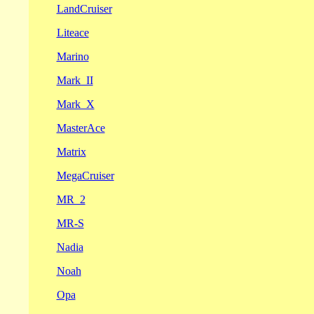
LandCruiser
Liteace
Marino
Mark_II
Mark_X
MasterAce
Matrix
MegaCruiser
MR_2
MR-S
Nadia
Noah
Opa