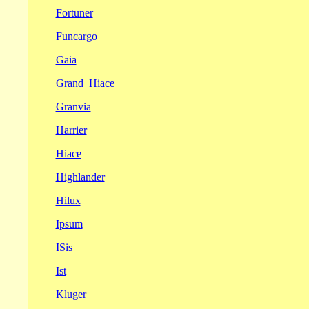
Fortuner
Funcargo
Gaia
Grand_Hiace
Granvia
Harrier
Hiace
Highlander
Hilux
Ipsum
ISis
Ist
Kluger